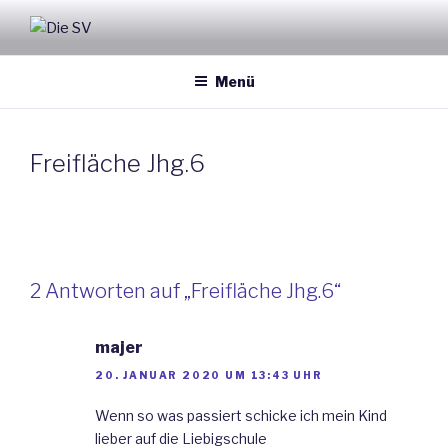
Zum
Inhalt
DIE SV
der Ostschule
springen
Menü
Freifläche Jhg.6
2 Antworten auf „Freifläche Jhg.6“
majer
20. JANUAR 2020 UM 13:43 UHR
Wenn so was passiert schicke ich mein Kind
lieber auf die Liebigschule