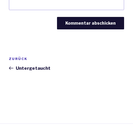
Beitragsnavigation
Vorheriger
ZURÜCK
Beitrag
Untergetaucht